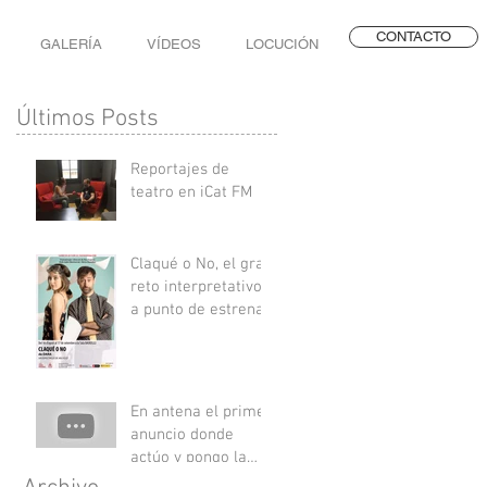
CONTACTO
GALERÍA
VÍDEOS
LOCUCIÓN
Últimos Posts
Reportajes de
teatro en iCat FM
Claqué o No, el gran
reto interpretativo,
a punto de estrenar
En antena el primer
anuncio donde
actúo y pongo la
voz en off en