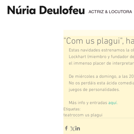
ACTRIZ & LOCUTORA
"Com us plagui", h
Estas navidades estrenamos la obr
Lockhart (miembro y fundador de
el immenso placer de interpretar 
De miércoles a domingo, a las 20.3
No os perdáis esta ácida comedia
juegos de personalidades.  
Más info y entradas 
aquí.
Etiquetas:
teatro
com us plagui