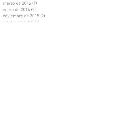
marzo de 2016
(1)
1 entrada
enero de 2016
(2)
2 entradas
noviembre de 2015
(2)
2 entradas
octubre de 2015
(1)
1 entrada
septiembre de 2015
(1)
1 entrada
julio de 2015
(1)
1 entrada
mayo de 2015
(1)
1 entrada
febrero de 2015
(1)
1 entrada
diciembre de 2014
(2)
2 entradas
noviembre de 2014
(2)
2 entradas
octubre de 2014
(1)
1 entrada
CATEGORÍAS
Berta
Irina
La Riera
Welcome to Berlin
actress
actriz
cine
com us plagui
crítica
dara teatre
els experts
estreno
hipsterland
icat
ime
interpretación
mención
minoria absoluta
news
piloto
premsa
prensa
radio
reportajes
reportera
serie
tantarantana
teatro
temporada
theatre
tv
webserie